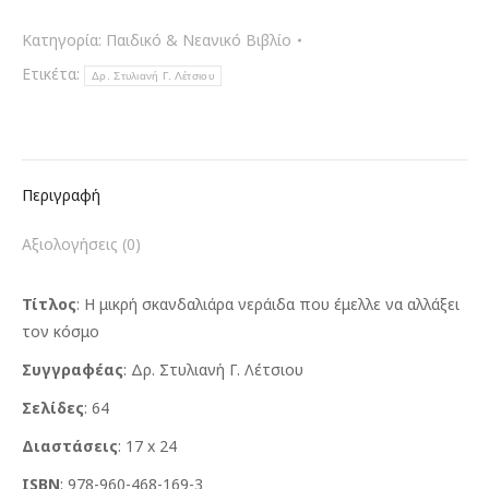
σκανδαλιάρα
νεράιδα
Κατηγορία:
Παιδικό & Νεανικό Βιβλίο
που
Ετικέτα:
Δρ. Στυλιανή Γ. Λέτσιου
έμελλε
να
αλλάξει
τον
Περιγραφή
κόσμο
ποσότητα
Αξιολογήσεις (0)
Τίτλος
: Η μικρή σκανδαλιάρα νεράιδα που έμελλε να αλλάξει
τον κόσμο
Συγγραφέας
: Δρ. Στυλιανή Γ. Λέτσιου
Σελίδες
: 64
Διαστάσεις
: 17 x 24
ISBN
: 978-960-468-169-3