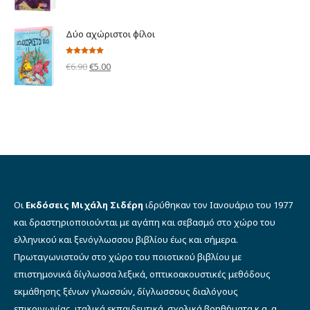
€9.00.
price
τρέχουσα
was:
τιμή
Δύο αχώριστοι φίλοι
€15.50.
είναι:
€12.00.
Βαθμολογήθηκε
Original
Η
€
6.90
€
5.00
με
5.00
από 5
price
τρέχουσα
was:
τιμή
€6.90.
είναι:
€5.00.
Οι
Εκδόσεις Μιχάλη Σιδέρη
ιδρύθηκαν τον Ιανουάριο του 1977
και δραστηριοποιούνται με αγάπη και σεβασμό στο χώρο του
ελληνικού και ξενόγλωσσου βιβλίου έως και σήμερα.
Πρωταγωνιστούν στο χώρο του ποιοτικού βιβλίου με
επιστημονικά δίγλωσσα λεξικά, οπτικοακουστικές μεθόδους
εκμάθησης ξένων γλωσσών, δίγλωσσους διαλόγους
επικοινωνίας, ιταλικά εκπαιδευτικά, σχολικά βοηθήματα κ.α. α