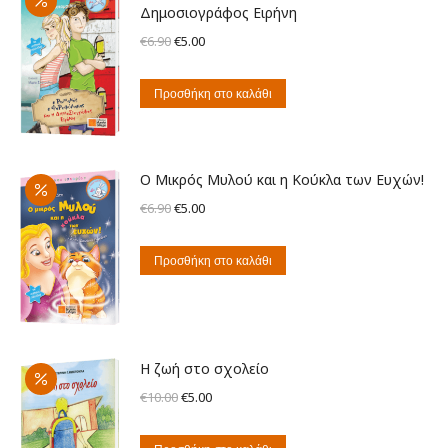
Δημοσιογράφος Ειρήνη
Original
Η
€
6.90
€
5.00
price
τρέχουσα
was:
τιμή
Προσθήκη στο καλάθι
€6.90.
είναι:
€5.00.
Ο Μικρός Μυλού και η Κούκλα των Ευχών!
Original
Η
€
6.90
€
5.00
price
τρέχουσα
was:
τιμή
Προσθήκη στο καλάθι
€6.90.
είναι:
€5.00.
Η ζωή στο σχολείο
Original
Η
€
10.00
€
5.00
price
τρέχουσα
was:
τιμή