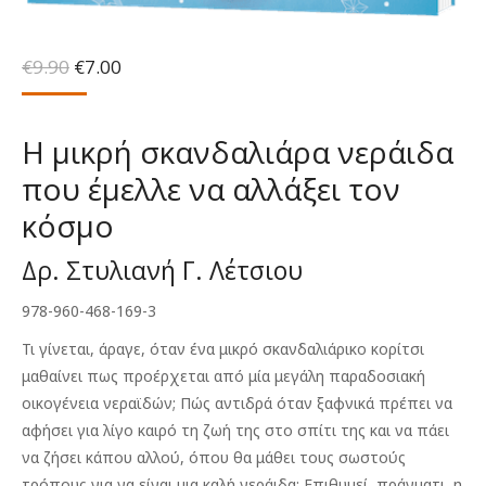
Original
Η
€
9.90
€
7.00
price
τρέχουσα
was:
τιμή
€9.90.
είναι:
Η μικρή σκανδαλιάρα νεράιδα
€7.00.
που έμελλε να αλλάξει τον
κόσμο
Δρ. Στυλιανή Γ. Λέτσιου
978-960-468-169-3
Τι γίνεται, άραγε, όταν ένα μικρό σκανδαλιάρικο κορίτσι
μαθαίνει πως προέρχεται από μία μεγάλη παραδοσιακή
οικογένεια νεραϊδών; Πώς αντιδρά όταν ξαφνικά πρέπει να
αφήσει για λίγο καιρό τη ζωή της στο σπίτι της και να πάει
να ζήσει κάπου αλλού, όπου θα μάθει τους σωστούς
τρόπους για να είναι μια καλή νεράιδα; Επιθυμεί, πράγματι, η