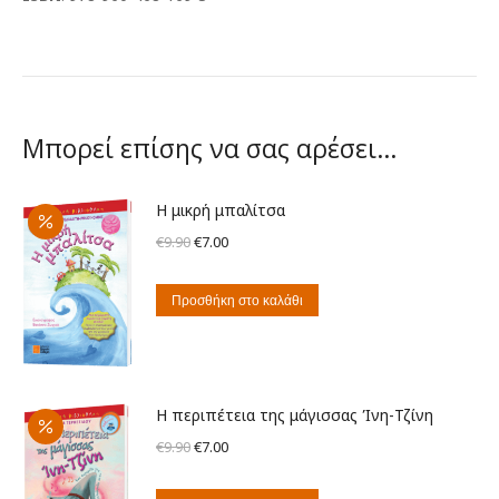
Μπορεί επίσης να σας αρέσει…
Η μικρή μπαλίτσα
Original
Η
€
9.90
€
7.00
price
τρέχουσα
was:
τιμή
Προσθήκη στο καλάθι
€9.90.
είναι:
€7.00.
Η περιπέτεια της μάγισσας Ίνη-Τζίνη
Original
Η
€
9.90
€
7.00
price
τρέχουσα