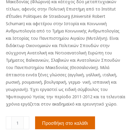
Μακεδονίας (Φλώρινα) και κάτοχος δύο μεταπτυχιακών
τίτλων, αφενός στην Πολιτική Επιστήμη από το Institut
d’Études Politiques de Strasbourg (Université Robert
Schuman) και αφετέρου στην Ιστορία και Κοινωνική
Ανθρωπολογία από το Τμήμα Κοινωνικής Ανθρωπολογίας
και Ιστορίας του Πανεπιστημίου Αιγαίου (Μυτιλήνη). Είναι
διδάκτωρ Οικονομικών και Πολιτικών Σπουδών στην
σύγχρονη Ανατολική και Νοτιοανατολική Ευρώπη του
Τμήματος Βαλκανικών, Σλαβικών και Ανατολικών Σπουδών
του Πανεπιστημίου Μακεδονίας (Θεσσαλονίκη). Μιλά
άπταιστα εννέα ξένες γλώσσες (αγγλική, γαλλική, ιταλική,
ρωσική, ρουμανική, βουλγαρική, γερμα- νική, ισπανική και
γεωργιανή). Έχει εργαστεί ως ειδική σύμβουλος του
Υφυπουργού Υγείας την περίοδο 2011-2012 και τα τελευταία
χρόνια εργάζεται στον ακαδημαϊκό και ερευνητικό χώρο.
Η
Προσθήκη στο καλάθι
μικρή