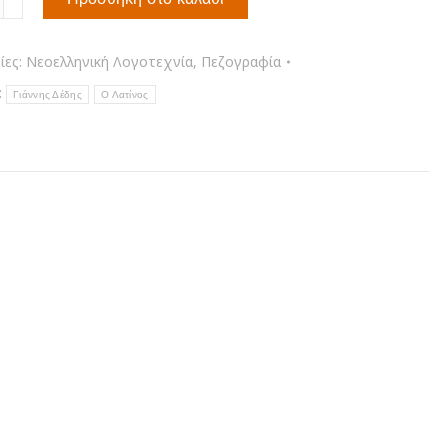
τα
ίες:
Νεοελληνική Λογοτεχνία
,
Πεζογραφία
:
Γιάννης Δέδης
Ο Λατίνος