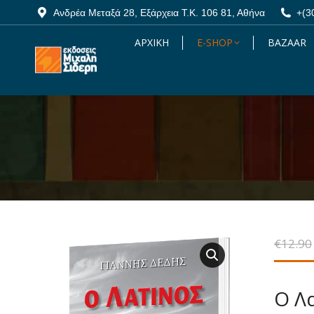
Ανδρέα Μεταξά 28, Εξάρχεια Τ.Κ. 106 81, Αθήνα
Ανδρέα Μεταξά 28, Εξάρχεια Τ.Κ. 106 81, Αθήνα
+(3
+(3
ΑΡΧΙΚΗ
ΑΡΧΙΚΗ
E-SHOP
E-SHOP
BAZAAR
BAZAAR
€
12.90
Ο Λ