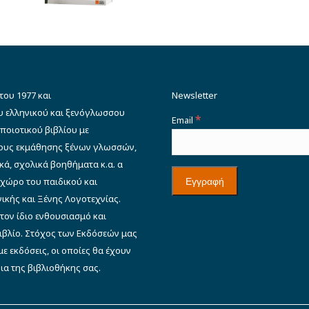
€4.90.
του 1977 και
Newsletter
υ ελληνικού και ξενόγλωσσου
*
Email
ποιοτικού βιβλίου με
δους εκμάθησης ξένων γλωσσών,
κά, σχολικά βοηθήματα κ.α. α
 χώρο του παιδικού και
ικής και Ξένης Λογοτεχνίας.
 τον ίδιο ενθουσιασμό και
βιβλίο. Στόχος των Εκδόσεών μας
ε εκδόσεις, οι οποίες θα έχουν
φια της βιβλιοθήκης σας.