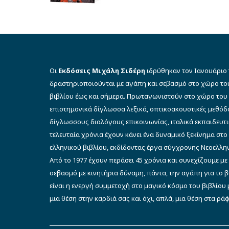
€12.00.
Οι
Εκδόσεις Μιχάλη Σιδέρη
ιδρύθηκαν τον Ιανουάριο 
δραστηριοποιούνται με αγάπη και σεβασμό στο χώρο το
βιβλίου έως και σήμερα. Πρωταγωνιστούν στο χώρο του 
επιστημονικά δίγλωσσα λεξικά, οπτικοακουστικές μεθό
δίγλωσσους διαλόγους επικοινωνίας, ιταλικά εκπαιδευτι
τελευταία χρόνια έχουν κάνει ένα δυναμικό ξεκίνημα στο
ελληνικού βιβλίου, εκδίδοντας έργα σύγχρονης Νεοελλην
Από το 1977 έχουν περάσει 45 χρόνια και συνεχίζουμε με
σεβασμό με κινητήρια δύναμη, πάντα, την αγάπη για το 
είναι η ενεργή συμμετοχή στο μαγικό κόσμο του βιβλίου μ
μια θέση στην καρδιά σας και όχι, απλά, μια θέση στα ρά