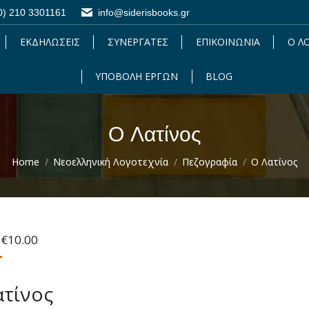
0) 210 3301161
0) 210 3301161
info@siderisbooks.gr
info@siderisbooks.gr
ΕΚΔΗΛΩΣΕΙΣ
ΕΚΔΗΛΩΣΕΙΣ
ΣΥΝΕΡΓΑΤΕΣ
ΣΥΝΕΡΓΑΤΕΣ
ΕΠΙΚΟΙΝΩΝΙΑ
ΕΠΙΚΟΙΝΩΝΙΑ
Ο Λ
Ο 
ΥΠΟΒΟΛΗ ΕΡΓΩΝ
ΥΠΟΒΟΛΗ ΕΡΓΩΝ
BLOG
BLOG
Ο Λατίνος
You are here:
Home
Νεοελληνική Λογοτεχνία
Πεζογραφία
Ο Λατίνος
Original
Η
€
10.00
price
τρέχουσα
was:
τιμή
€12.90.
είναι:
ατίνος
€10.00.