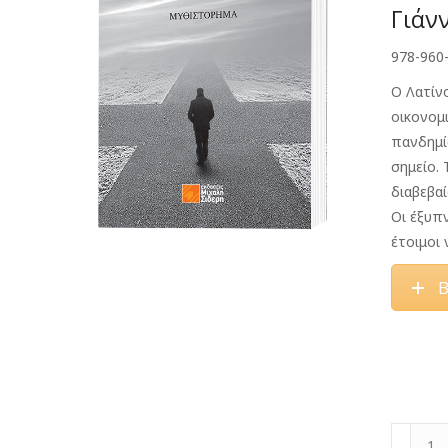
Γιάν
978-960
Ο Λατίν
οικονομ
πανδημί
σημείο.
διαβεβα
Οι έξυπν
έτοιμοι 
Β
Ο