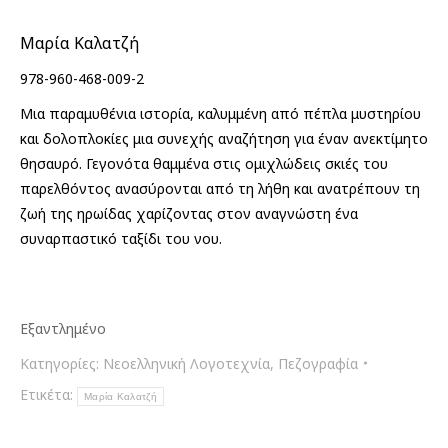
was:
τιμή
€14.00.
είναι:
Μαρία Καλατζή
€12.60.
978-960-468-009-2
Μια παραμυθένια ιστορία, καλυμμένη από πέπλα μυστηρίου
και δολοπλοκίες μια συνεχής αναζήτηση για έναν ανεκτίμητο
θησαυρό. Γεγονότα θαμμένα στις ομιχλώδεις σκιές του
παρελθόντος ανασύρονται από τη λήθη και ανατρέπουν τη
ζωή της ηρωίδας χαρίζοντας στον αναγνώστη ένα
συναρπαστικό ταξίδι του νου.
Εξαντλημένο
Κατηγορίες:
Νεοελληνική Λογοτεχνία
,
Πεζογραφία
Ετικέτα:
Μαρία Καλατζή