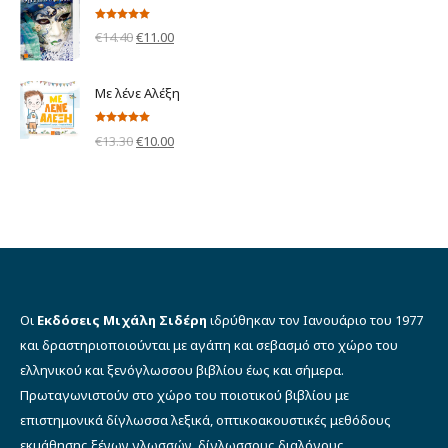
€5.00.
Βαθμολογήθηκε
Original
Η
€
14.40
€
11.00
με
5.00
από 5
price
τρέχουσα
was:
τιμή
Με λένε Αλέξη
€14.40.
είναι:
Βαθμολογήθηκε
€11.00.
Original
Η
€
13.30
€
10.00
με
5.00
από 5
price
τρέχουσα
was:
τιμή
€13.30.
είναι:
€10.00.
Οι
Εκδόσεις Μιχάλη Σιδέρη
ιδρύθηκαν τον Ιανουάριο του 1977
και δραστηριοποιούνται με αγάπη και σεβασμό στο χώρο του
ελληνικού και ξενόγλωσσου βιβλίου έως και σήμερα.
Πρωταγωνιστούν στο χώρο του ποιοτικού βιβλίου με
επιστημονικά δίγλωσσα λεξικά, οπτικοακουστικές μεθόδους
εκμάθησης ξένων γλωσσών, δίγλωσσους διαλόγους