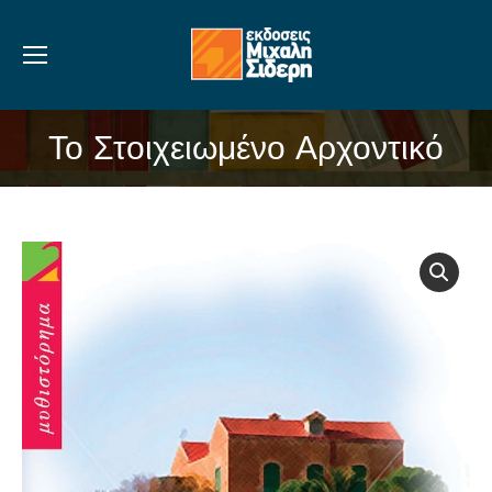
Το Στοιχειωμένο Αρχοντικό
You are here: