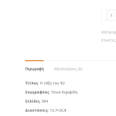
Η
τάξη
του
'82
Κατηγορ
ποσότη
Ετικέτες
Περιγραφή
Αξιολογήσεις (0)
Τίτλος
: Η τάξη του ‘82
Συγγραφέας
: Τόνια Κυριφίδη
Σελίδες
: 584
Διαστάσεις
: 13,7×20,8