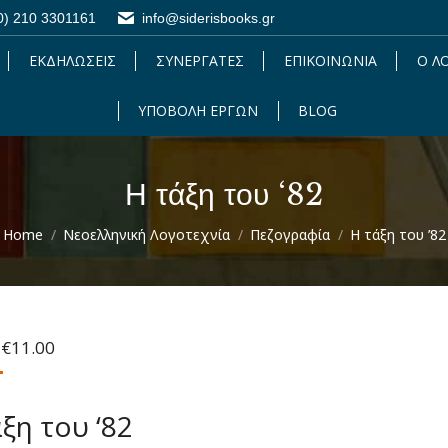
0) 210 3301161
0) 210 3301161
info@siderisbooks.gr
info@siderisbooks.gr
ΕΚΔΗΛΩΣΕΙΣ
ΕΚΔΗΛΩΣΕΙΣ
ΣΥΝΕΡΓΑΤΕΣ
ΣΥΝΕΡΓΑΤΕΣ
ΕΠΙΚΟΙΝΩΝΙΑ
ΕΠΙΚΟΙΝΩΝΙΑ
Ο Λ
Ο 
ΥΠΟΒΟΛΗ ΕΡΓΩΝ
ΥΠΟΒΟΛΗ ΕΡΓΩΝ
BLOG
BLOG
Η τάξη του ‘82
You are here:
Home
Νεοελληνική Λογοτεχνία
Πεζογραφία
Η τάξη του ’82
Original
Η
€
11.00
price
τρέχουσα
was:
τιμή
€15.50.
είναι:
ξη του ‘82
€11.00.