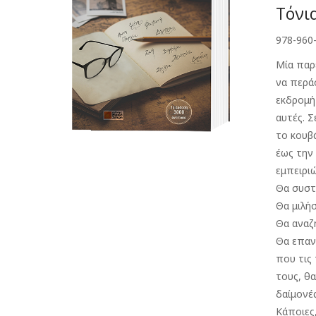
Τόνι
978-960
Μία παρ
να περά
εκδρομή
αυτές. Σ
το κουβ
έως την
εμπειριώ
Θα συστ
Θα μιλή
Θα αναζ
Θα επαν
που τις 
τους, θ
δαίμονές
Κάποιες