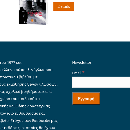
was:
τιμή
Details
€12.00.
είναι:
€3.90.
του 1977 και
Newsletter
υ ελληνικού και ξενόγλωσσου
*
Email
ποιοτικού βιβλίου με
δους εκμάθησης ξένων γλωσσών,
κά, σχολικά βοηθήματα κ.α. α
 χώρο του παιδικού και
ικής και Ξένης Λογοτεχνίας.
 τον ίδιο ενθουσιασμό και
βιβλίο. Στόχος των Εκδόσεών μας
ε εκδόσεις, οι οποίες θα έχουν