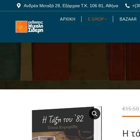
Ανδρέα Μεταξά 28, Εξάρχεια Τ.Κ. 106 81, Αθήνα
Ανδρέα Μεταξά 28, Εξάρχεια Τ.Κ. 106 81, Αθήνα
+(3
+(3
ΑΡΧΙΚΗ
ΑΡΧΙΚΗ
E-SHOP
E-SHOP
BAZAAR
BAZAAR
€
15.50
Η τά