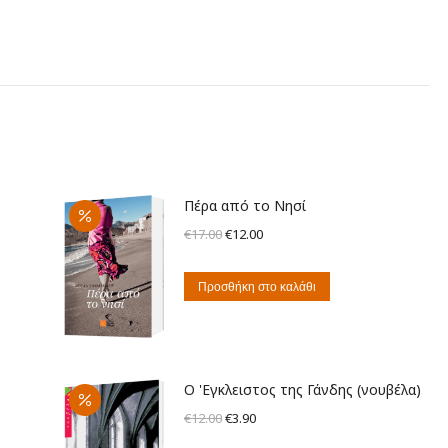
Πέρα από το Νησί
Original
Η
€
17.00
€
12.00
price
τρέχουσα
was:
τιμή
Προσθήκη στο καλάθι
€17.00.
είναι:
€12.00.
Ο 'Εγκλειστος της Γάνδης (νουβέλα)
Original
Η
€
12.00
€
3.90
price
τρέχουσα