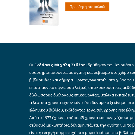
was:
τιμή
Προσθήκη στο καλάθι
€12.00.
είναι:
€6.00.
Οι
Εκδόσεις Μιχάλη Σιδέρη
ιδρύθηκαν τον Ιανουάριο 
δραστηριοποιούνται με αγάπη και σεβασμό στο χώρο το
βιβλίου έως και σήμερα. Πρωταγωνιστούν στο χώρο του 
επιστημονικά δίγλωσσα λεξικά, οπτικοακουστικές μεθό
δίγλωσσους διαλόγους επικοινωνίας, ιταλικά εκπαιδευτι
τελευταία χρόνια έχουν κάνει ένα δυναμικό ξεκίνημα στο
ελληνικού βιβλίου, εκδίδοντας έργα σύγχρονης Νεοελλην
Από το 1977 έχουν περάσει 45 χρόνια και συνεχίζουμε με
σεβασμό με κινητήρια δύναμη, πάντα, την αγάπη για το 
είναι η ενεργή συμμετοχή στο μαγικό κόσμο του βιβλίου μ