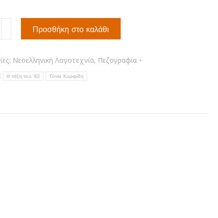
Προσθήκη στο καλάθι
ίες:
Νεοελληνική Λογοτεχνία
,
Πεζογραφία
τα
:
Η τάξη του '82
Τόνια Κυριφίδη