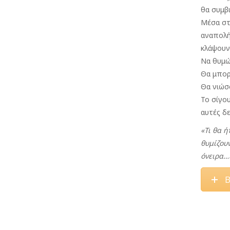
θα συμβ
Μέσα στ
αναπολή
κλάψου
Να θυμώ
Θα μπορ
Θα νιώσο
Το σίγο
αυτές δε
«Τι θα ή
θυμίζουν
όνειρα…
Β