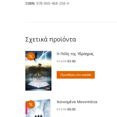
ISBN
: 978-960-468-258-4
Σχετικά προϊόντα
Η Πόλη της Υδράηρας
Original
Η
€
14.00
€
3.90
price
τρέχουσα
was:
τιμή
Προσθήκη στο καλάθι
€14.00.
είναι:
€3.90.
Χιονισμένα Μονοπάτια
Original
Η
€
12.00
€
6.00
price
τρέχουσα