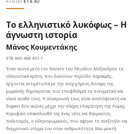
Original
Η
€
16.00
€
14.40
price
τρέχουσα
was:
τιμή
€16.00.
είναι:
Το ελληνιστικό λυκόφως – Η
€14.40.
άγνωστη ιστορία
Μάνος Κουμεντάκης
978-960-468-431-1
Έναν αιώνα μετά τον θάνατο του Μεγάλου Αλέξανδρου τα
ελληνιστικά κράτη, που διανύουν περίοδο παρακμής,
έρχονται αντιμέτωπα με την ανερχόμενη δύναμη της
ρωμαϊκής δημοκρατίας που εποφθαλμιά τα πνευματικά και
υλικά αγαθά τους. Η σύγκρουσή τους είναι αναπόφευκτη και
διαρκεί δύο αιώνες μέχρι την πλήρη επικράτηση της Ρώμης.
Κορυφαίο επακόλουθό της ένας νέος και θαυμαστός
πολιτισμός, ο ελληνορωμαϊκός, που αφήνει το ανεξίτηλο και
διαχρονικό στίγμα του στην ανθρωπότητα. Μια μεικτή