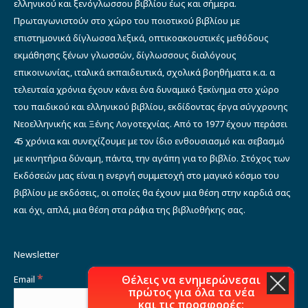
ελληνικού και ξενόγλωσσου βιβλίου έως και σήμερα.
Πρωταγωνιστούν στο χώρο του ποιοτικού βιβλίου με
επιστημονικά δίγλωσσα λεξικά, οπτικοακουστικές μεθόδους
εκμάθησης ξένων γλωσσών, δίγλωσσους διαλόγους
επικοινωνίας, ιταλικά εκπαιδευτικά, σχολικά βοηθήματα κ.α. α
τελευταία χρόνια έχουν κάνει ένα δυναμικό ξεκίνημα στο χώρο
του παιδικού και ελληνικού βιβλίου, εκδίδοντας έργα σύγχρονης
Νεοελληνικής και Ξένης Λογοτεχνίας. Από το 1977 έχουν περάσει
45 χρόνια και συνεχίζουμε με τον ίδιο ενθουσιασμό και σεβασμό
με κινητήρια δύναμη, πάντα, την αγάπη για το βιβλίο. Στόχος των
Εκδόσεών μας είναι η ενεργή συμμετοχή στο μαγικό κόσμο του
βιβλίου με εκδόσεις, οι οποίες θα έχουν μια θέση στην καρδιά σας
και όχι, απλά, μια θέση στα ράφια της βιβλιοθήκης σας.
Newsletter
*
Θέλεις να ενημερώνεσαι
Email
πρώτος για όλα τα νέα
και τις προσφορές;