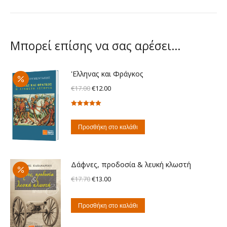
Μπορεί επίσης να σας αρέσει…
'Ελληνας και Φράγκος
Original
Η
€
17.00
€
12.00
price
τρέχουσα
Βαθμολογήθηκε
was:
τιμή
με
5.00
από
€17.00.
είναι:
5
Προσθήκη στο καλάθι
€12.00.
Δάφνες, προδοσία & λευκή κλωστή
Original
Η
€
17.70
€
13.00
price
τρέχουσα
was:
τιμή
Προσθήκη στο καλάθι
€17.70.
είναι: