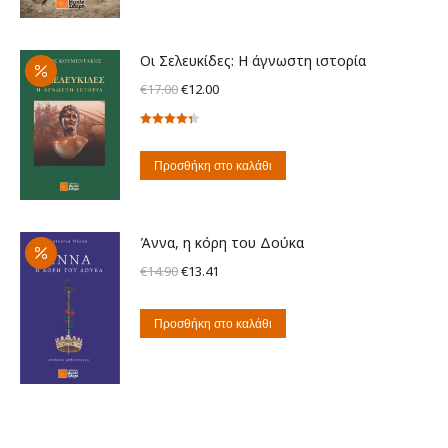
€13.00.
Οι Σελευκίδες: Η άγνωστη ιστορία
Original
Η
€
17.00
€
12.00
price
τρέχουσα
Βαθμολογήθηκε
was:
τιμή
με
4.33
€17.00.
είναι:
από 5
Προσθήκη στο καλάθι
€12.00.
Άννα, η κόρη του Δούκα
Original
Η
€
14.90
€
13.41
price
τρέχουσα
was:
τιμή
Προσθήκη στο καλάθι
€14.90.
είναι:
€13.41.