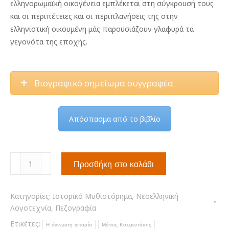
ελληνορωμαϊκή οικογένεια εμπλέκεται στη σύγκρουσή τους
και οι περιπέτειες και οι περιπλανήσεις της στην
ελληνιστική οικουμένη μάς παρουσιάζουν γλαφυρά τα
γεγονότα της εποχής.
Βιογραφικό σημείωμα συγγραφέα
Απόσπασμα από το βιβλίο
Το
Προσθήκη στο καλάθι
ελληνιστικό
λυκόφως
Κατηγορίες:
Ιστορικό Μυθιστόρημα
,
Νεοελληνική
ποσότητα
Λογοτεχνία
,
Πεζογραφία
Ετικέτες:
Η άγνωστη ιστορία
Μάνος Κουμεντάκης