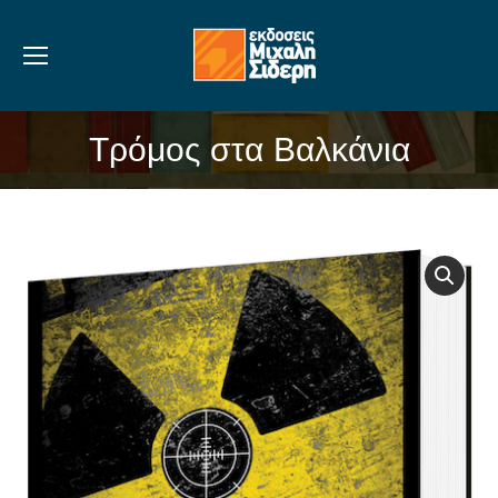
Τρόμος στα Βαλκάνια
You are here: