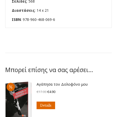
Σελίδες
: 568
Διαστάσεις
: 14 x 21
ISBN
: 978-960-468-069-6
Μπορεί επίσης να σας αρέσει…
Αγάπησα τον Δολοφόνο μου
Original
Η
€
17.00
€
4.90
price
τρέχουσα
was:
τιμή
Details
€17.00.
είναι: