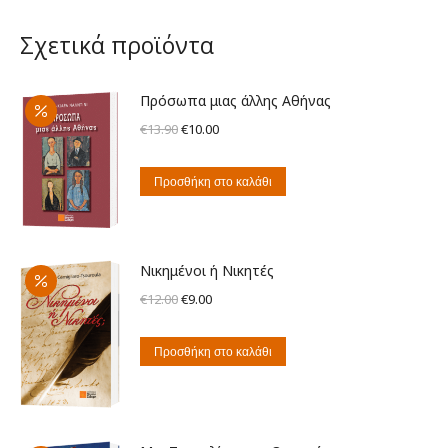
Σχετικά προϊόντα
Πρόσωπα μιας άλλης Αθήνας
Original
Η
€
13.90
€
10.00
price
τρέχουσα
was:
τιμή
Προσθήκη στο καλάθι
€13.90.
είναι:
€10.00.
Νικημένοι ή Νικητές
Original
Η
€
12.00
€
9.00
price
τρέχουσα
was:
τιμή
Προσθήκη στο καλάθι
€12.00.
είναι:
€9.00.