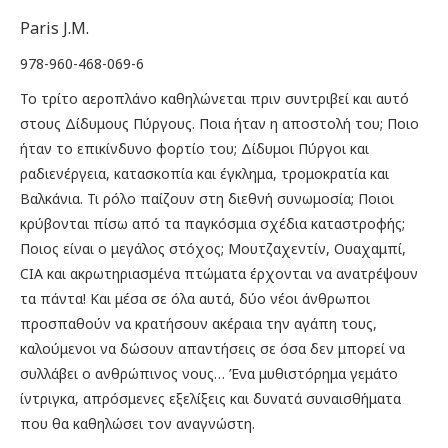
€15.50.
είναι:
Paris J.M.
€5.90.
978-960-468-069-6
To τρίτο αεροπλάνο καθηλώνεται πριν συντριβεί και αυτό
στους Δίδυμους Πύργους. Ποια ήταν η αποστολή του; Ποιο
ήταν το επικίνδυνο φορτίο του; Δίδυμοι Πύργοι και
ραδιενέργεια, κατασκοπία και έγκλημα, τρομοκρατία και
Βαλκάνια. Τι ρόλο παίζουν στη διεθνή συνωμοσία; Ποιοι
κρύβονται πίσω από τα παγκόσμια σχέδια καταστροφής;
Ποιος είναι ο μεγάλος στόχος; Μουτζαχεντίν, Ουαχαμπί,
CIA και ακρωτηριασμένα πτώματα έρχονται να ανατρέψουν
τα πάντα! Και μέσα σε όλα αυτά, δύο νέοι άνθρωποι
προσπαθούν να κρατήσουν ακέραια την αγάπη τους,
καλούμενοι να δώσουν απαντήσεις σε όσα δεν μπορεί να
συλλάβει ο ανθρώπινος νους… Ένα μυθιστόρημα γεμάτο
ίντριγκα, απρόσμενες εξελίξεις και δυνατά συναισθήματα
που θα καθηλώσει τον αναγνώστη.