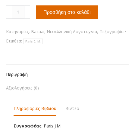
Τρόμος
Προσθήκη στο καλάθι
στα
Βαλκάνια
ποσότητα
Κατηγορίες:
Bazaar
,
Νεοελληνική Λογοτεχνία
,
Πεζογραφία
Ετικέτα:
Paris J. M.
Περιγραφή
Αξιολογήσεις (0)
Πληροφορίες Βιβλίου
Βίντεο
Συγγραφέας
: Paris J.M.