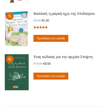
Βασιλική: η μαγική ηχώ της Επιδαύρου
Original
Η
€
6.90
€
5.00
price
τρέχουσα
Βαθμολογήθηκε
was:
τιμή
με
5.00
από
€6.90.
είναι:
5
Προσθήκη στο καλάθι
€5.00.
Ένας κώδικας για την αρχαία Σπάρτη
Original
Η
€
10.00
€
8.00
price
τρέχουσα
was:
τιμή
Προσθήκη στο καλάθι
€10.00.
είναι:
€8.00.