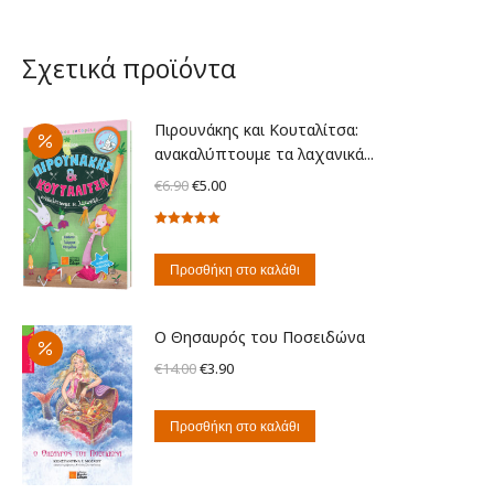
Σχετικά προϊόντα
Πιρουνάκης και Κουταλίτσα:
ανακαλύπτουμε τα λαχανικά...
Original
Η
€
6.90
€
5.00
price
τρέχουσα
Βαθμολογήθηκε
was:
τιμή
με
5.00
από
€6.90.
είναι:
5
Προσθήκη στο καλάθι
€5.00.
Ο Θησαυρός του Ποσειδώνα
Original
Η
€
14.00
€
3.90
price
τρέχουσα
was:
τιμή
Προσθήκη στο καλάθι
€14.00.
είναι:
€3.90.