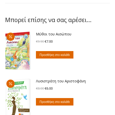
Μπορεί επίσης να σας αρέσει…
Μύθοι του Αισώπου
Original
Η
€
9.90
€
7.00
price
τρέχουσα
was:
τιμή
Προσθήκη στο καλάθι
€9.90.
είναι:
€7.00.
Λυσιστράτη του Αριστοφάνη
Original
Η
€
8.00
€
6.00
price
τρέχουσα
was:
τιμή
Προσθήκη στο καλάθι
€8.00.
είναι:
€6.00.