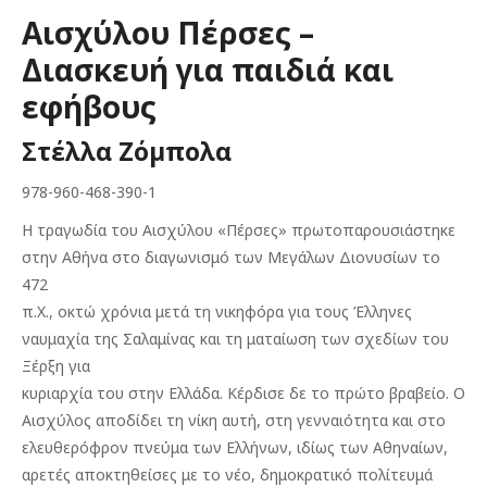
€10.00.
είναι:
Αισχύλου Πέρσες –
€9.00.
Διασκευή για παιδιά και
εφήβους
Στέλλα Ζόμπολα
978-960-468-390-1
Η τραγωδία του Αισχύλου «Πέρσες» πρωτοπαρουσιάστηκε
στην Αθήνα στο διαγωνισμό των Μεγάλων Διονυσίων το
472
π.Χ., οκτώ χρόνια μετά τη νικηφόρα για τους Έλληνες
ναυμαχία της Σαλαμίνας και τη ματαίωση των σχεδίων του
Ξέρξη για
κυριαρχία του στην Ελλάδα. Κέρδισε δε το πρώτο βραβείο. Ο
Αισχύλος αποδίδει τη νίκη αυτή, στη γενναιότητα και στο
ελευθερόφρον πνεύμα των Ελλήνων, ιδίως των Αθηναίων,
αρετές αποκτηθείσες με το νέο, δημοκρατικό πολίτευμά