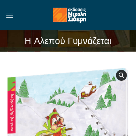
Η Αλεπού Γυμνάζεται
You are here: