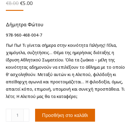
Original
Η
€
8.00
€
5.00
price
τρέχουσα
was:
τιμή
€8.00.
είναι:
Δήμητρα Φώτου
€5.00.
978-960-468-004-7
Πω! Πω! Τι γίνεται σήμερα στην κοινότητα Γαλήνης! Γέλια,
χαμόγελα, συζητήσεις… Θέμα της ημερήσιας διάταξης η
ίδρυση Αθλητικού Σωματείου. Όλα τα ζωάκια – μέλη της
κοινότητας αδημονούν να επιλέξουν το άθλημα με το οποίο
θ’ ασχοληθούν. Μεταξύ αυτών κι η Αλεπού, φιλόδοξη κι
απείθαρχη αγωνιά και προετοιμάζεται… Η φιλοδοξία, όμως,
απαιτεί κόπο, επιμονή, υπομονή και συνεχή προσπάθεια. Τι
λέτε; Η Αλεπού μας θα τα καταφέρει;
Η
Προσθήκη στο καλάθι
Αλεπού
Γυμνάζεται