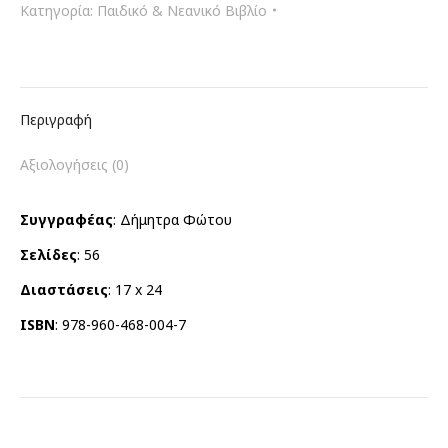
ποσότητα
Κατηγορία:
Παιδικό & Νεανικό Βιβλίο
Περιγραφή
Αξιολογήσεις (0)
Συγγραφέας
: Δήμητρα Φώτου
Σελίδες
: 56
Διαστάσεις
: 17 x 24
ISBN
: 978-960-468-004-7