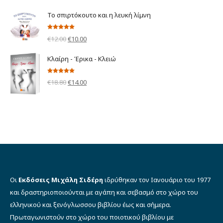
price
τρέχουσα
Το σπιρτόκουτο και η λευκή λίμνη
was:
τιμή
€10.00.
είναι:
Βαθμολογήθηκε
Original
Η
€
12.00
€
10.00
με
5.00
από 5
€8.00.
price
τρέχουσα
Κλαίρη - Έρικα - Κλειώ
was:
τιμή
€12.00.
είναι:
Βαθμολογήθηκε
Original
Η
€
18.80
€
14.00
με
5.00
από 5
€10.00.
price
τρέχουσα
was:
τιμή
€18.80.
είναι:
€14.00.
Οι
Εκδόσεις Μιχάλη Σιδέρη
ιδρύθηκαν τον Ιανουάριο του 1977
και δραστηριοποιούνται με αγάπη και σεβασμό στο χώρο του
ελληνικού και ξενόγλωσσου βιβλίου έως και σήμερα.
Πρωταγωνιστούν στο χώρο του ποιοτικού βιβλίου με