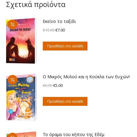
Σχετικά προϊόντα
Εκείνο το ταξίδι
Original
Η
€
10.00
€
7.00
price
τρέχουσα
was:
τιμή
Προσθήκη στο καλάθι
€10.00.
είναι:
€7.00.
Ο Μικρός Μυλού και η Κούκλα των Ευχών!
Original
Η
€
6.90
€
5.00
price
τρέχουσα
was:
τιμή
Προσθήκη στο καλάθι
€6.90.
είναι:
€5.00.
Το όραμα του κήπου της Εδέμ