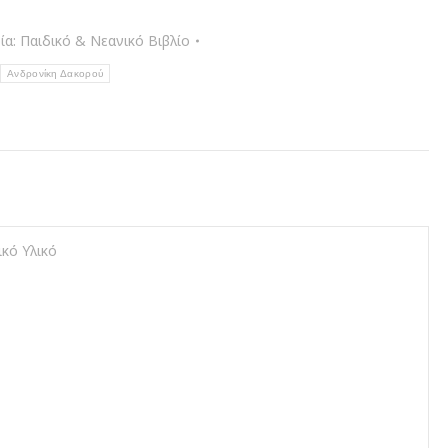
α
ία:
Παιδικό & Νεανικό Βιβλίο
τα
Ανδρονίκη Δακορού
κό Υλικό