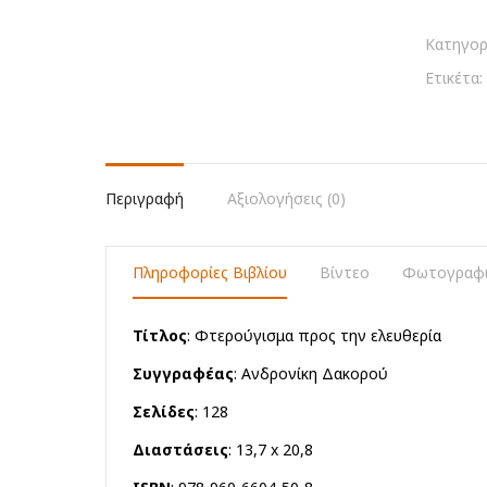
την
ελευθερί
Κατηγορ
ποσότη
Ετικέτα:
Περιγραφή
Αξιολογήσεις (0)
Πληροφορίες Βιβλίου
Βίντεο
Φωτογραφι
Τίτλος
: Φτερούγισμα προς την ελευθερία
Συγγραφέας
: Ανδρονίκη Δακορού
Σελίδες
: 128
Διαστάσεις
: 13,7 x 20,8