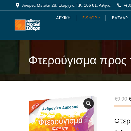
Ανδρέα Μεταξά 28, Εξάρχεια Τ.Κ. 106 81, Αθήνα
Ανδρέα Μεταξά 28, Εξάρχεια Τ.Κ. 106 81, Αθήνα
+(3
+(3
ΑΡΧΙΚΗ
ΑΡΧΙΚΗ
E-SHOP
E-SHOP
BAZAAR
BAZAAR
Φτερούγισμα προς 
You are here:
O
€
9.90
p
w
€
Φτερ