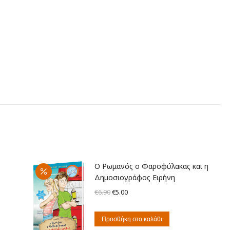
Ο Ρωμανός ο Φαροφύλακας και η
Δημοσιογράφος Ειρήνη
Original
Η
€
6.90
€
5.00
price
τρέχουσα
was:
τιμή
Προσθήκη στο καλάθι
€6.90.
είναι: