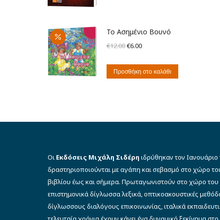
€7.00.
Το Ασημένιο Βουνό
Original
Η
€
12.00
€
6.00
price
τρέχουσα
was:
τιμή
Προσθήκη στο καλάθι
€12.00.
είναι:
€6.00.
Οι
Εκδόσεις Μιχάλη Σιδέρη
ιδρύθηκαν τον Ιανουάριο 
δραστηριοποιούνται με αγάπη και σεβασμό στο χώρο το
βιβλίου έως και σήμερα. Πρωταγωνιστούν στο χώρο του 
επιστημονικά δίγλωσσα λεξικά, οπτικοακουστικές μεθό
δίγλωσσους διαλόγους επικοινωνίας, ιταλικά εκπαιδευτι
τελευταία χρόνια έχουν κάνει ένα δυναμικό ξεκίνημα στο