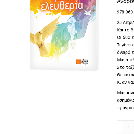
Ανδρο
978-960
25 Απριλ
Και το δ
Οι δυο τ
Τι γίνε
όνειρό τ
Μια απίθ
Στο ταξί
Θα κατα
Κι αν να
Μια μον
ασημένι
πραγματ
Φτερούγ
προς