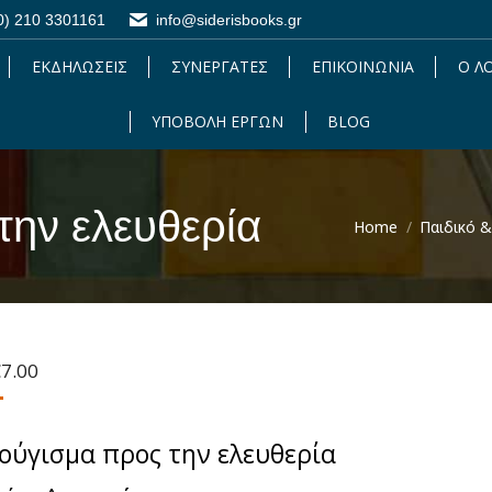
0) 210 3301161
0) 210 3301161
info@siderisbooks.gr
info@siderisbooks.gr
ΕΚΔΗΛΩΣΕΙΣ
ΕΚΔΗΛΩΣΕΙΣ
ΣΥΝΕΡΓΑΤΕΣ
ΣΥΝΕΡΓΑΤΕΣ
ΕΠΙΚΟΙΝΩΝΙΑ
ΕΠΙΚΟΙΝΩΝΙΑ
Ο Λ
Ο 
ΥΠΟΒΟΛΗ ΕΡΓΩΝ
ΥΠΟΒΟΛΗ ΕΡΓΩΝ
BLOG
BLOG
την ελευθερία
Home
Παιδικό &
riginal
Η
€
7.00
rice
τρέχουσα
as:
τιμή
9.90.
είναι:
ούγισμα προς την ελευθερία
€7.00.