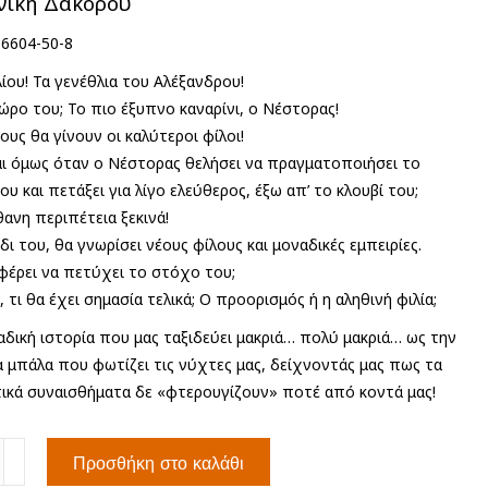
νίκη Δακορού
-6604-50-8
ίου! Τα γενέθλια του Αλέξανδρου!
ώρο του; Το πιο έξυπνο καναρίνι, ο Νέστορας!
ους θα γίνουν οι καλύτεροι φίλοι!
ται όμως όταν ο Νέστορας θελήσει να πραγματοποιήσει το
ου και πετάξει για λίγο ελεύθερος, έξω απ’ το κλουβί του;
ανη περιπέτεια ξεκινά!
δι του, θα γνωρίσει νέους φίλους και μοναδικές εμπειρίες.
φέρει να πετύχει το στόχο του;
ι, τι θα έχει σημασία τελικά; O προορισμός ή η αληθινή φιλία;
αδική ιστορία που μας ταξιδεύει μακριά… πολύ μακριά… ως την
α μπάλα που φωτίζει τις νύχτες μας, δείχνοντάς μας πως τα
ικά συναισθήματα δε «φτερουγίζουν» ποτέ από κοντά μας!
ισμα
Προσθήκη στο καλάθι