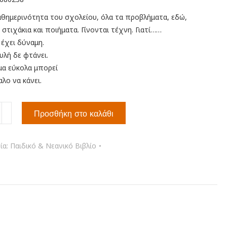
αθημερινότητα του σχολείου, όλα τα προβλήματα, εδώ,
 στιχάκια και ποιήματα. Γίνονται τέχνη. Γιατί……
 έχει δύναμη.
υλή δε φτάνει.
μα εύκολα μπορεί
λο να κάνει.
Προσθήκη στο καλάθι
ία:
Παιδικό & Νεανικό Βιβλίο
τα