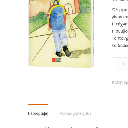
Όλη η κ
γίνονται
Η τέχνη
Η συμβο
Το ποίη
το δάσκα
Η
ζωή
στο
σχολείο
Κατηγορ
ποσότη
Περιγραφή
Αξιολογήσεις (0)