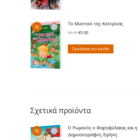
€5.00.
Το Μυστικό της Κατερίνας
Original
Η
€
6.90
€
5.00
price
τρέχουσα
was:
τιμή
Προσθήκη στο καλάθι
€6.90.
είναι:
€5.00.
Σχετικά προϊόντα
Ο Ρωμανός ο Φαροφύλακας και η
Δημοσιογράφος Ειρήνη