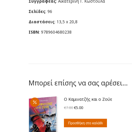
Συγγραφέας
:
Αικατερίνη Γ. Κωστούλα
Σελίδες
: 96
Διαστάσεις
: 13,5 x 20,8
ISBN
:
9789604680238
Μπορεί επίσης να σας αρέσει…
Ο Καμινατζής και ο Ζούε
Original
Η
€
7.80
€
5.00
price
τρέχουσα
was:
τιμή
Προσθήκη στο καλάθι
€7.80.
είναι: