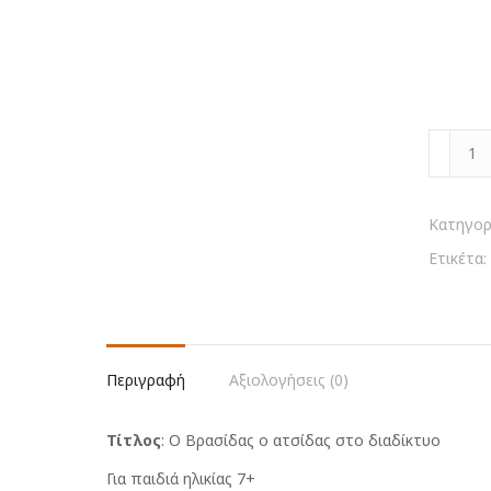
Ο
Βρασίδα
ο
ατσίδας
Κατηγορ
στο
Ετικέτα:
διαδίκτ
ποσότη
Περιγραφή
Αξιολογήσεις (0)
Τίτλος
: Ο Βρασίδας ο ατσίδας στο διαδίκτυο
Για παιδιά ηλικίας 7+