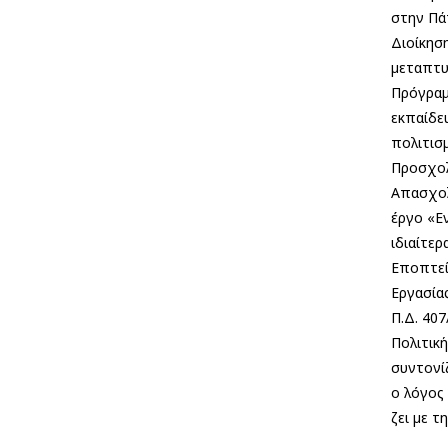
στην Πά
Διοίκησ
µεταπτυ
Πρόγραµ
εκπαίδε
πολιτισ
Προσχολ
Απασχολ
έργο «Ε
ιδιαίτερ
Εποπτεί
Εργασία
Π.Δ. 407
Πολιτικ
συντονί
ο λόγος 
ζει µε τ