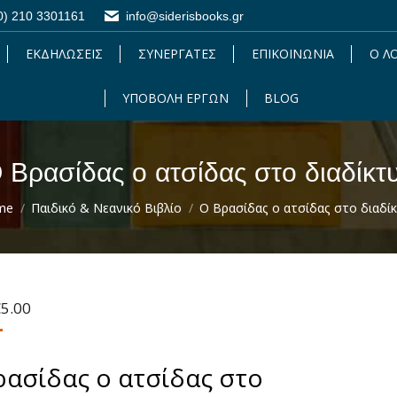
0) 210 3301161
0) 210 3301161
info@siderisbooks.gr
info@siderisbooks.gr
ΕΚΔΗΛΩΣΕΙΣ
ΕΚΔΗΛΩΣΕΙΣ
ΣΥΝΕΡΓΑΤΕΣ
ΣΥΝΕΡΓΑΤΕΣ
ΕΠΙΚΟΙΝΩΝΙΑ
ΕΠΙΚΟΙΝΩΝΙΑ
Ο Λ
Ο 
ΥΠΟΒΟΛΗ ΕΡΓΩΝ
ΥΠΟΒΟΛΗ ΕΡΓΩΝ
BLOG
BLOG
 Βρασίδας ο ατσίδας στο διαδίκτ
You are here:
me
Παιδικό & Νεανικό Βιβλίο
Ο Βρασίδας ο ατσίδας στο διαδί
riginal
Η
€
5.00
rice
τρέχουσα
as:
τιμή
5.90.
είναι:
ρασίδας ο ατσίδας στο
€5.00.