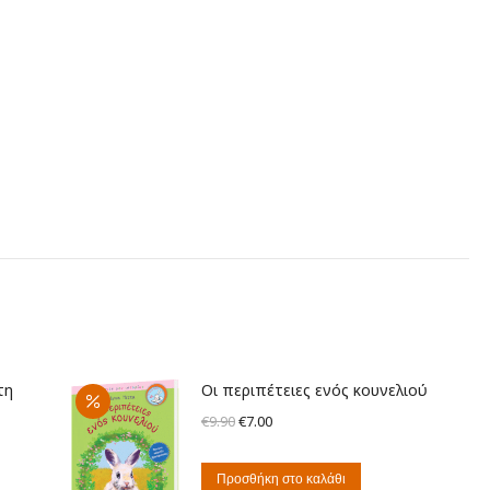
τη
Οι περιπέτειες ενός κουνελιού
Original
Η
€
9.90
€
7.00
price
τρέχουσα
was:
τιμή
Προσθήκη στο καλάθι