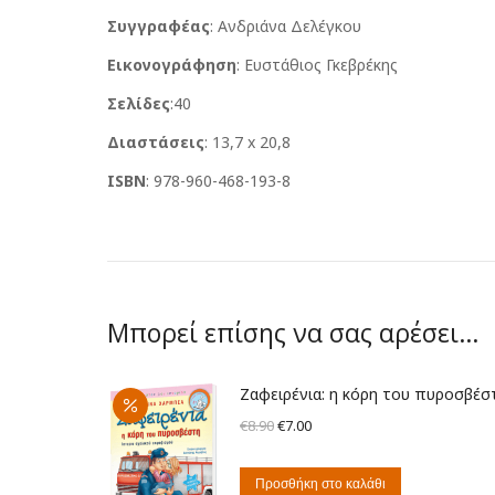
Συγγραφέας
: Ανδριάνα Δελέγκου
Εικονογράφηση
: Ευστάθιος Γκεβρέκης
Σελίδες
:40
Διαστάσεις
: 13,7 x 20,8
ISBN
: 978-960-468-193-8
Μπορεί επίσης να σας αρέσει…
Ζαφειρένια: η κόρη του πυροσβέσ
Original
Η
€
8.90
€
7.00
price
τρέχουσα
was:
τιμή
Προσθήκη στο καλάθι