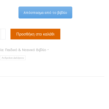
Απόσπασμα από το βιβλίο
Προσθήκη στο καλάθι
ς
ία:
Παιδικό & Νεανικό Βιβλίο
Ανδριάνα Δελέγκου
υο
τα