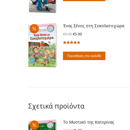
€8.90.
είναι:
€7.00.
Ένας ξένος στη Σοκολατοχώρα
Original
Η
€
6.90
€
5.00
price
τρέχουσα
Βαθμολογήθηκε
was:
τιμή
με
4.75
από
€6.90.
είναι:
5
Προσθήκη στο καλάθι
€5.00.
Σχετικά προϊόντα
Το Μυστικό της Κατερίνας
Original
Η