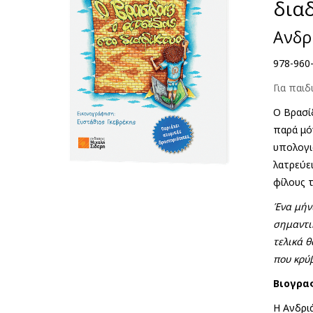
δια
Ανδρ
978-960
Για παιδ
Ο Βρασί
παρά μό
υπολογι
λατρεύε
φίλους τ
Ένα μήν
σημαντι
τελικά θ
που κρύβ
Βιογρα
Η Ανδρι