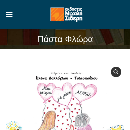
Πάστα Φλώρα
You are here: