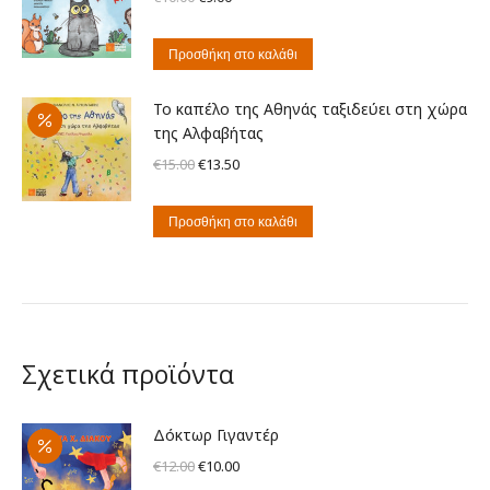
price
τρέχουσα
was:
τιμή
Προσθήκη στο καλάθι
€10.00.
είναι:
€9.00.
Το καπέλο της Αθηνάς ταξιδεύει στη χώρα
της Αλφαβήτας
Original
Η
€
15.00
€
13.50
price
τρέχουσα
was:
τιμή
Προσθήκη στο καλάθι
€15.00.
είναι:
€13.50.
Σχετικά προϊόντα
Δόκτωρ Γιγαντέρ
Original
Η
€
12.00
€
10.00