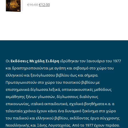
€11.00.
Βαθμολογήθηκε
Original
Η
€
16.60
€
12.00
με
5.00
από 5
price
τρέχουσα
was:
τιμή
€16.60.
είναι:
€12.00.
Οι
Εκδόσεις Μιχάλη Σιδέρη
ιδρύθηκαν τον Ιανουάριο του 1977
και δραστηριοποιούνται με αγάπη και σεβασμό στο χώρο του
ελληνικού και ξενόγλωσσου βιβλίου έως και σήμερα.
Πρωταγωνιστούν στο χώρο του ποιοτικού βιβλίου με
επιστημονικά δίγλωσσα λεξικά, οπτικοακουστικές μεθόδους
εκμάθησης ξένων γλωσσών, δίγλωσσους διαλόγους
επικοινωνίας, ιταλικά εκπαιδευτικά, σχολικά βοηθήματα κ.α. α
τελευταία χρόνια έχουν κάνει ένα δυναμικό ξεκίνημα στο χώρο
του παιδικού και ελληνικού βιβλίου, εκδίδοντας έργα σύγχρονης
Νεοελληνικής και Ξένης Λογοτεχνίας. Από το 1977 έχουν περάσει