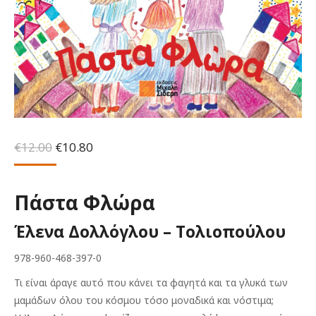
Original
Η
€
12.00
€
10.80
price
τρέχουσα
was:
τιμή
€12.00.
είναι:
Πάστα Φλώρα
€10.80.
Έλενα Δολλόγλου – Τολιοπούλου
978-960-468-397-0
Τι είναι άραγε αυτό που κάνει τα φαγητά και τα γλυκά των
μαμάδων όλου του κόσμου τόσο μοναδικά και νόστιμα;