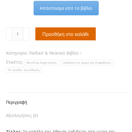
Απόσπασμα από το βιβλίο
Το
Προσθήκη στο καλάθι
καπέλο
της
Αθηνάς
Κατηγορία:
Παιδικό & Νεανικό Βιβλίο
ταξιδεύει
Ετικέτες:
Μανόλης Αρχοντάκης
ταξιδεύει στη χώρα της Αλφαβήτας
στη
Το καπέλο της Αθηνάς
χώρα
της
Αλφαβήτας
ποσότητα
Περιγραφή
Αξιολογήσεις (0)
Τίτλος
: Το καπέλο της Αθηνάς ταξιδεύει στη χώρα της