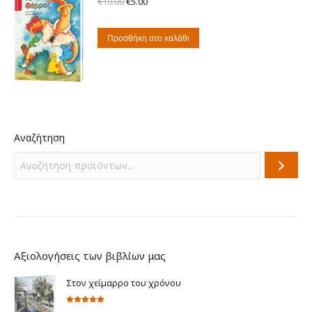
Original
Η
€
10.00
€
5.00
price
τρέχουσα
was:
τιμή
Προσθήκη στο καλάθι
€10.00.
είναι:
€5.00.
Αναζήτηση
Αξιολογήσεις των βιβλίων μας
Στον χείμαρρο του χρόνου
Βαθμολογήθηκε