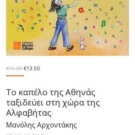
Original
Η
€
15.00
€
13.50
price
τρέχουσα
was:
τιμή
€15.00.
είναι:
Το καπέλο της Αθηνάς
€13.50.
ταξιδεύει στη χώρα της
Αλφαβήτας
Μανόλης Αρχοντάκης