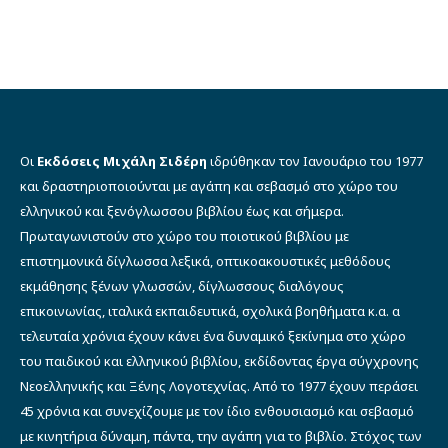
was:
τιμή
€16.60.
είναι:
€12.00.
Οι
Εκδόσεις Μιχάλη Σιδέρη
ιδρύθηκαν τον Ιανουάριο του 1977
και δραστηριοποιούνται με αγάπη και σεβασμό στο χώρο του
ελληνικού και ξενόγλωσσου βιβλίου έως και σήμερα.
Πρωταγωνιστούν στο χώρο του ποιοτικού βιβλίου με
επιστημονικά δίγλωσσα λεξικά, οπτικοακουστικές μεθόδους
εκμάθησης ξένων γλωσσών, δίγλωσσους διαλόγους
επικοινωνίας, ιταλικά εκπαιδευτικά, σχολικά βοηθήματα κ.α. α
τελευταία χρόνια έχουν κάνει ένα δυναμικό ξεκίνημα στο χώρο
του παιδικού και ελληνικού βιβλίου, εκδίδοντας έργα σύγχρονης
Νεοελληνικής και Ξένης Λογοτεχνίας. Από το 1977 έχουν περάσει
45 χρόνια και συνεχίζουμε με τον ίδιο ενθουσιασμό και σεβασμό
με κινητήρια δύναμη, πάντα, την αγάπη για το βιβλίο. Στόχος των