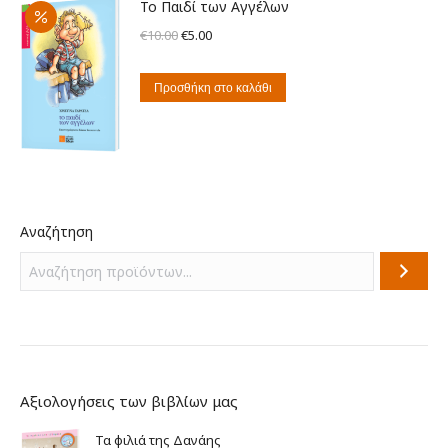
Το Παιδί των Αγγέλων
Original
Η
€
10.00
€
5.00
price
τρέχουσα
was:
τιμή
Προσθήκη στο καλάθι
€10.00.
είναι:
€5.00.
Αναζήτηση
Αξιολογήσεις των βιβλίων μας
Τα φιλιά της Δανάης