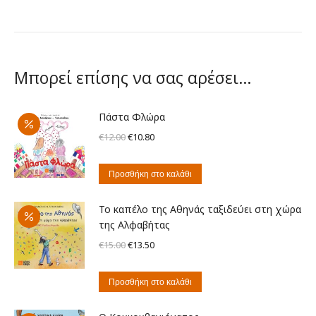
Μπορεί επίσης να σας αρέσει…
Πάστα Φλώρα
Original
Η
€
12.00
€
10.80
price
τρέχουσα
was:
τιμή
Προσθήκη στο καλάθι
€12.00.
είναι:
€10.80.
Το καπέλο της Αθηνάς ταξιδεύει στη χώρα
της Αλφαβήτας
Original
Η
€
15.00
€
13.50
price
τρέχουσα
was:
τιμή
Προσθήκη στο καλάθι
€15.00.
είναι:
€13.50.