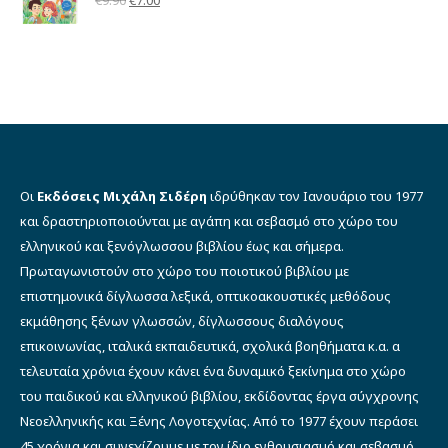
με
5.00
από 5
price
τρέχουσα
was:
τιμή
€9.90.
είναι:
€7.00.
Οι
Εκδόσεις Μιχάλη Σιδέρη
ιδρύθηκαν τον Ιανουάριο του 1977
και δραστηριοποιούνται με αγάπη και σεβασμό στο χώρο του
ελληνικού και ξενόγλωσσου βιβλίου έως και σήμερα.
Πρωταγωνιστούν στο χώρο του ποιοτικού βιβλίου με
επιστημονικά δίγλωσσα λεξικά, οπτικοακουστικές μεθόδους
εκμάθησης ξένων γλωσσών, δίγλωσσους διαλόγους
επικοινωνίας, ιταλικά εκπαιδευτικά, σχολικά βοηθήματα κ.α. α
τελευταία χρόνια έχουν κάνει ένα δυναμικό ξεκίνημα στο χώρο
του παιδικού και ελληνικού βιβλίου, εκδίδοντας έργα σύγχρονης
Νεοελληνικής και Ξένης Λογοτεχνίας. Από το 1977 έχουν περάσει
45 χρόνια και συνεχίζουμε με τον ίδιο ενθουσιασμό και σεβασμό