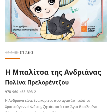
Original
Η
€
14.00
€
12.60
price
τρέχουσα
was:
τιμή
€14.00.
είναι:
Η Μπαλίτσα της Ανδριάνας
€12.60.
Πολίνα Πρελορέντζου
978-960-468-393-2
Η Ανδριάνα είναι ένα κορίτσι που αγαπάει πολύ τα
Χριστούγεννα! Φέτος, ζητάει από τον Άγιο Βασίλη ένα