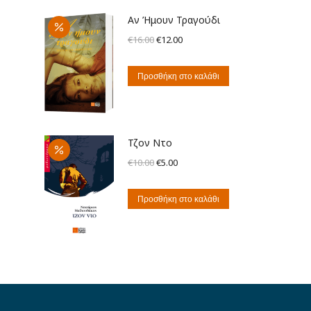
Αν Ήμουν Τραγούδι
Original
Η
€
16.00
€
12.00
price
τρέχουσα
was:
τιμή
Προσθήκη στο καλάθι
€16.00.
είναι:
€12.00.
Τζον Ντο
Original
Η
€
10.00
€
5.00
price
τρέχουσα
was:
τιμή
Προσθήκη στο καλάθι
€10.00.
είναι:
€5.00.