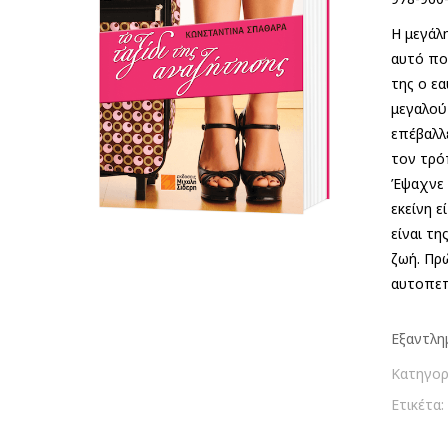
Η μεγάλ
αυτό πο
της ο ε
μεγαλού
επέβαλλε
τον τρό
Έψαχνε 
εκείνη ε
είναι τη
ζωή. Πρώ
αυτοπεπ
Εξαντλη
Κατηγορ
Ετικέτα: