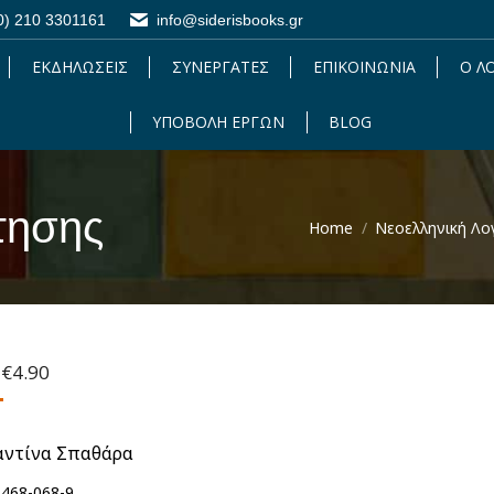
0) 210 3301161
0) 210 3301161
info@siderisbooks.gr
info@siderisbooks.gr
ΕΚΔΗΛΩΣΕΙΣ
ΕΚΔΗΛΩΣΕΙΣ
ΣΥΝΕΡΓΑΤΕΣ
ΣΥΝΕΡΓΑΤΕΣ
ΕΠΙΚΟΙΝΩΝΙΑ
ΕΠΙΚΟΙΝΩΝΙΑ
Ο Λ
Ο 
ΥΠΟΒΟΛΗ ΕΡΓΩΝ
ΥΠΟΒΟΛΗ ΕΡΓΩΝ
BLOG
BLOG
ήτησης
Home
Νεοελληνική Λο
Original
Η
€
4.90
price
τρέχουσα
was:
τιμή
€14.40.
είναι:
ντίνα Σπαθάρα
€4.90.
-468-068-9