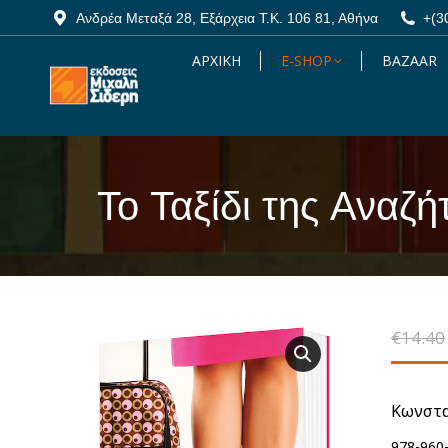
Ανδρέα Μεταξά 28, Εξάρχεια Τ.Κ. 106 81, Αθήνα
Ανδρέα Μεταξά 28, Εξάρχεια Τ.Κ. 106 81, Αθήνα
+(3
+(3
ΑΡΧΙΚΗ
ΑΡΧΙΚΗ
E-SHOP
E-SHOP
BAZAAR
BAZAAR
Το Ταξίδι της Αναζ
You are here:
€
14.40
Κωνστα
978-960