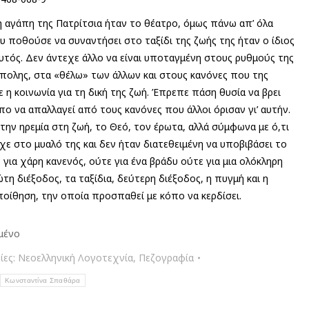
η αγάπη της Πατρίτσια ήταν το θέατρο, όμως πάνω απ’ όλα
υ ποθούσε να συναντήσει στο ταξίδι της ζωής της ήταν ο ίδιος
αυτός. Δεν άντεχε άλλο να είναι υποταγμένη στους ρυθμούς της
πολης, στα «θέλω» των άλλων και στους κανόνες που της
 η κοινωνία για τη δική της ζωή. Έπρεπε πάση θυσία να βρει
πο να απαλλαγεί από τους κανόνες που άλλοι όρισαν γι’ αυτήν.
την ηρεμία στη ζωή, το Θεό, τον έρωτα, αλλά σύμφωνα με ό,τι
ίχε στο μυαλό της και δεν ήταν διατεθειμένη να υποβιβάσει το
ς για χάρη κανενός, ούτε για ένα βράδυ ούτε για μια ολόκληρη
τη διέξοδος, τα ταξίδια, δεύτερη διέξοδος, η πυγμή και η
οίθηση, την οποία προσπαθεί με κόπο να κερδίσει.
μένο
ίες:
Νεοελληνική Λογοτεχνία
,
Πεζογραφία
Κωνσταντίνα Σπαθάρα