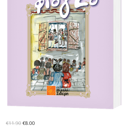
Original
Η
€
11.90
€
8.00