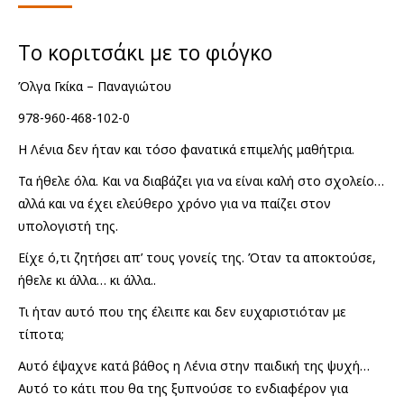
price
τρέχουσα
was:
τιμή
€11.90.
είναι:
Το κοριτσάκι με το φιόγκο
€8.00.
Όλγα Γκίκα – Παναγιώτου
978-960-468-102-0
Η Λένια δεν ήταν και τόσο φανατικά επιμελής μαθήτρια.
Τα ήθελε όλα. Και να διαβάζει για να είναι καλή στο σχολείο…
αλλά και να έχει ελεύθερο χρόνο για να παίζει στον
υπολογιστή της.
Είχε ό,τι ζητήσει απ’ τους γονείς της. Όταν τα αποκτούσε,
ήθελε κι άλλα… κι άλλα..
Τι ήταν αυτό που της έλειπε και δεν ευχαριστιόταν με
τίποτα;
Αυτό έψαχνε κατά βάθος η Λένια στην παιδική της ψυχή…
Αυτό το κάτι που θα της ξυπνούσε το ενδιαφέρον για