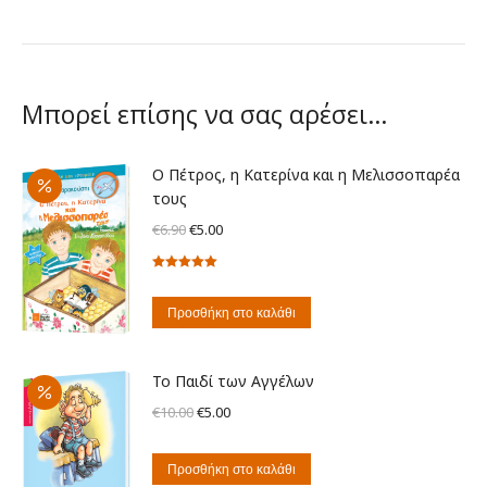
Μπορεί επίσης να σας αρέσει…
Ο Πέτρος, η Κατερίνα και η Μελισσοπαρέα
τους
Original
Η
€
6.90
€
5.00
price
τρέχουσα
Βαθμολογήθηκε
was:
τιμή
με
5.00
από
€6.90.
είναι:
5
Προσθήκη στο καλάθι
€5.00.
Το Παιδί των Αγγέλων
Original
Η
€
10.00
€
5.00
price
τρέχουσα
was:
τιμή
Προσθήκη στο καλάθι