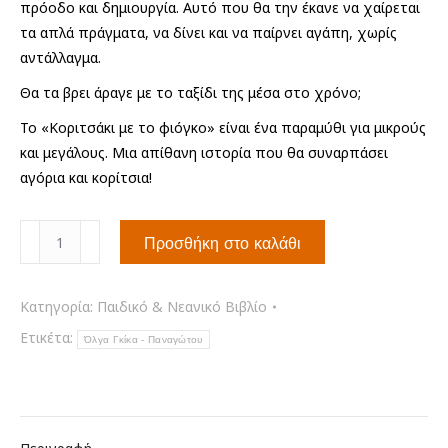
πρόοδο και δημιουργία. Αυτό που θα την έκανε να χαίρεται
τα απλά πράγματα, να δίνει και να παίρνει αγάπη, χωρίς
αντάλλαγμα.
Θα τα βρει άραγε με το ταξίδι της μέσα στο χρόνο;
Το «Κοριτσάκι με το φιόγκο» είναι ένα παραμύθι για μικρούς
και μεγάλους. Μια απίθανη ιστορία που θα συναρπάσει
αγόρια και κορίτσια!
Το
Προσθήκη στο καλάθι
κοριτσάκι
με
το
Κατηγορία:
Παιδικό & Νεανικό Βιβλίο
φιόγκο
Ετικέτα:
Όλγα Γκίκα - Παναγώτου
ποσότητα