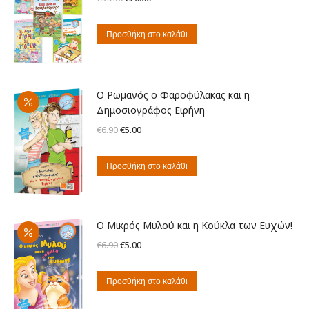
price
τρέχουσα
was:
τιμή
Προσθήκη στο καλάθι
€34.50.
είναι:
€20.00.
Ο Ρωμανός ο Φαροφύλακας και η
Δημοσιογράφος Ειρήνη
Original
Η
€
6.90
€
5.00
price
τρέχουσα
was:
τιμή
Προσθήκη στο καλάθι
€6.90.
είναι:
€5.00.
Ο Μικρός Μυλού και η Κούκλα των Ευχών!
Original
Η
€
6.90
€
5.00
price
τρέχουσα
was:
τιμή
Προσθήκη στο καλάθι
€6.90.
είναι: