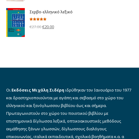
was:
τιμή
Σερβο-ελληνικό λεξικό
€12.00.
είναι:
€9.00.
Βαθμολογήθηκε
Original
Η
€
27.00
€
20.00
με
5.00
από 5
price
τρέχουσα
was:
τιμή
€27.00.
είναι:
€20.00.
Οι
Εκδόσεις Μιχάλη Σιδέρη
ιδρύθηκαν τον Ιανουάριο του 1977
και δραστηριοποιούνται με αγάπη και σεβασμό στο χώρο του
ελληνικού και ξενόγλωσσου βιβλίου έως και σήμερα.
Πρωταγωνιστούν στο χώρο του ποιοτικού βιβλίου με
επιστημονικά δίγλωσσα λεξικά, οπτικοακουστικές μεθόδους
εκμάθησης ξένων γλωσσών, δίγλωσσους διαλόγους
επικοινωνίας, ιταλικά εκπαιδευτικά, σχολικά βοηθήματα κ.α. α