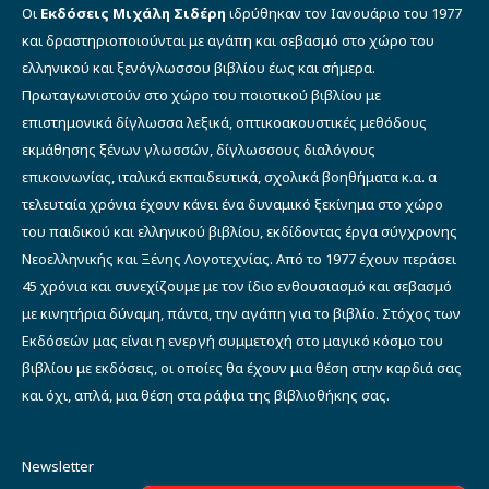
Οι
Εκδόσεις Μιχάλη Σιδέρη
ιδρύθηκαν τον Ιανουάριο του 1977
και δραστηριοποιούνται με αγάπη και σεβασμό στο χώρο του
ελληνικού και ξενόγλωσσου βιβλίου έως και σήμερα.
Πρωταγωνιστούν στο χώρο του ποιοτικού βιβλίου με
επιστημονικά δίγλωσσα λεξικά, οπτικοακουστικές μεθόδους
εκμάθησης ξένων γλωσσών, δίγλωσσους διαλόγους
επικοινωνίας, ιταλικά εκπαιδευτικά, σχολικά βοηθήματα κ.α. α
τελευταία χρόνια έχουν κάνει ένα δυναμικό ξεκίνημα στο χώρο
του παιδικού και ελληνικού βιβλίου, εκδίδοντας έργα σύγχρονης
Νεοελληνικής και Ξένης Λογοτεχνίας. Από το 1977 έχουν περάσει
45 χρόνια και συνεχίζουμε με τον ίδιο ενθουσιασμό και σεβασμό
με κινητήρια δύναμη, πάντα, την αγάπη για το βιβλίο. Στόχος των
Εκδόσεών μας είναι η ενεργή συμμετοχή στο μαγικό κόσμο του
βιβλίου με εκδόσεις, οι οποίες θα έχουν μια θέση στην καρδιά σας
και όχι, απλά, μια θέση στα ράφια της βιβλιοθήκης σας.
Newsletter