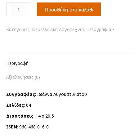
Βλέποντάς
Προσθήκη στο καλάθι
τα
αλλιώς
ποσότητα
Κατηγορίες:
Νεοελληνική Λογοτεχνία
,
Πεζογραφία
Περιγραφή
Αξιολογήσεις (0)
Συγγραφέας
: Ιωάννα Αυγουστινιάτου
Σελίδες
: 64
Διαστάσεις
: 14 x 20,5
ISBN
: 960-468-016-0