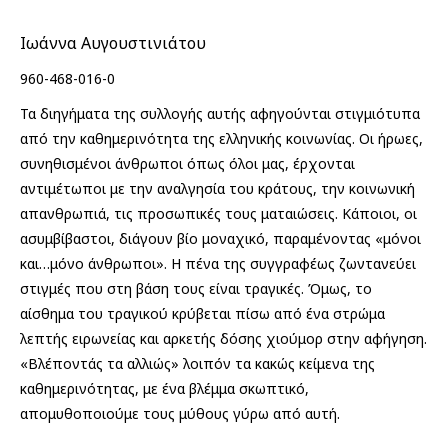
was:
τιμή
€8.00.
είναι:
Ιωάννα Αυγουστινιάτου
€5.00.
960-468-016-0
Τα διηγήματα της συλλογής αυτής αφηγούνται στιγμιότυπα
από την καθημερινότητα της ελληνικής κοινωνίας. Οι ήρωες,
συνηθισμένοι άνθρωποι όπως όλοι μας, έρχονται
αντιμέτωποι με την αναλγησία του κράτους, την κοινωνική
απανθρωπιά, τις προσωπικές τους ματαιώσεις. Κάποιοι, οι
ασυμβίβαστοι, διάγουν βίο μοναχικό, παραμένοντας «μόνοι
και…μόνο άνθρωποι». Η πένα της συγγραφέως ζωντανεύει
στιγμές που στη βάση τους είναι τραγικές. Όμως, το
αίσθημα του τραγικού κρύβεται πίσω από ένα στρώμα
λεπτής ειρωνείας και αρκετής δόσης χιούμορ στην αφήγηση.
«Βλέποντάς τα αλλιώς» λοιπόν τα κακώς κείμενα της
καθημερινότητας, με ένα βλέμμα σκωπτικό,
απομυθοποιούμε τους μύθους γύρω από αυτή.