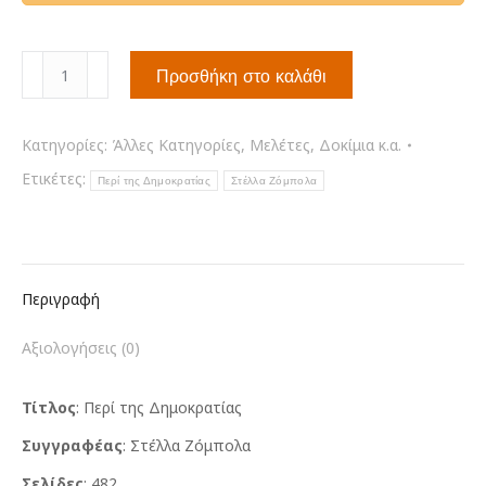
Περί
Προσθήκη στο καλάθι
της
Δημοκρατίας
ποσότητα
Κατηγορίες:
Άλλες Κατηγορίες
,
Μελέτες, Δοκίμια κ.α.
Ετικέτες:
Περί της Δημοκρατίας
Στέλλα Ζόμπολα
Περιγραφή
Αξιολογήσεις (0)
Τίτλος
: Περί της Δημοκρατίας
Συγγραφέας
: Στέλλα Ζόμπολα
Σελίδες
: 482