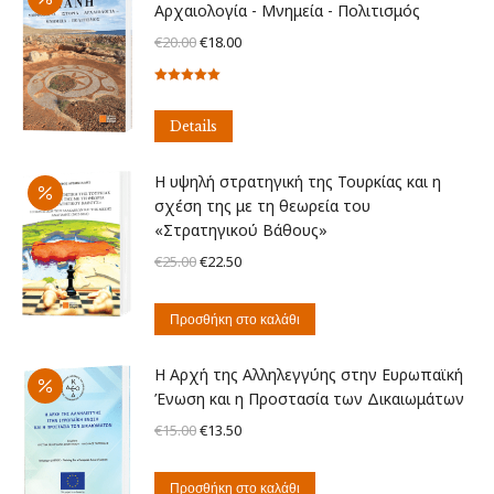
Αρχαιολογία - Μνημεία - Πολιτισμός
Original
Η
€
20.00
€
18.00
price
τρέχουσα
Βαθμολογήθηκε
was:
τιμή
με
5.00
από
€20.00.
είναι:
5
Details
€18.00.
Η υψηλή στρατηγική της Τουρκίας και η
σχέση της με τη θεωρεία του
«Στρατηγικού Βάθους»
Original
Η
€
25.00
€
22.50
price
τρέχουσα
was:
τιμή
Προσθήκη στο καλάθι
€25.00.
είναι:
€22.50.
Η Αρχή της Αλληλεγγύης στην Ευρωπαϊκή
Ένωση και η Προστασία των Δικαιωμάτων
Original
Η
€
15.00
€
13.50
price
τρέχουσα
was:
τιμή
Προσθήκη στο καλάθι