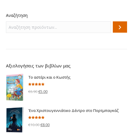
Αναζήτηση
Αξιολογήσεις των βιβλίων μας
Το αστέρι και ο Κωστής
Βαθμολογήθηκε
Original
Η
€
6.90
€
5.00
με
5.00
από 5
price
τρέχουσα
was:
τιμή
Ένα Χριστουγεννιάτικο Δέντρο στο Πορτμπαγκάζ
€6.90.
είναι:
€5.00.
Βαθμολογήθηκε
Original
Η
€
10.00
€
8.00
με
5.00
από 5
price
τρέχουσα