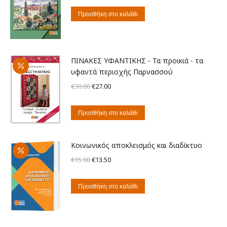
was:
τιμή
Προσθήκη στο καλάθι
€16.00.
είναι:
€14.40.
ΠΙΝΑΚΕΣ ΥΦΑΝΤΙΚΗΣ - Τα προικιά - τα
υφαντά περιοχής Παρνασσού
Original
Η
€
30.00
€
27.00
price
τρέχουσα
was:
τιμή
Προσθήκη στο καλάθι
€30.00.
είναι:
€27.00.
Κοινωνικός αποκλεισμός και διαδίκτυο
Original
Η
€
15.00
€
13.50
price
τρέχουσα
was:
τιμή
Προσθήκη στο καλάθι
€15.00.
είναι:
€13.50.