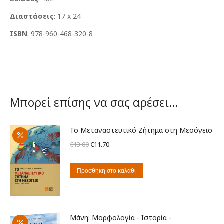
Διαστάσεις
: 17 x 24
ISBN
: 978-960-468-320-8
Μπορεί επίσης να σας αρέσει…
Το Μεταναστευτικό Ζήτημα στη Μεσόγειο
Original
Η
€
13.00
€
11.70
price
τρέχουσα
was:
τιμή
Προσθήκη στο καλάθι
€13.00.
είναι:
€11.70.
Μάνη: Μορφολογία - Ιστορία -