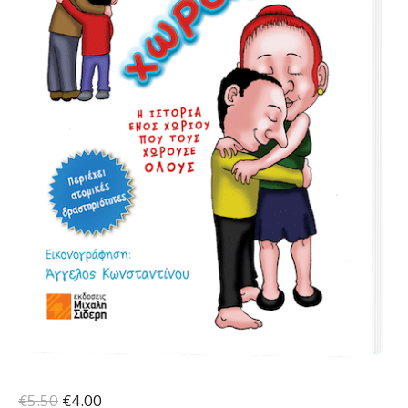
Original
Η
€
5.50
€
4.00