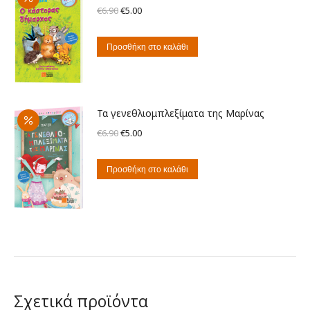
Original
Η
€
6.90
€
5.00
price
τρέχουσα
was:
τιμή
Προσθήκη στο καλάθι
€6.90.
είναι:
€5.00.
Τα γενεθλιομπλεξίματα της Μαρίνας
Original
Η
€
6.90
€
5.00
price
τρέχουσα
was:
τιμή
Προσθήκη στο καλάθι
€6.90.
είναι:
€5.00.
Σχετικά προϊόντα