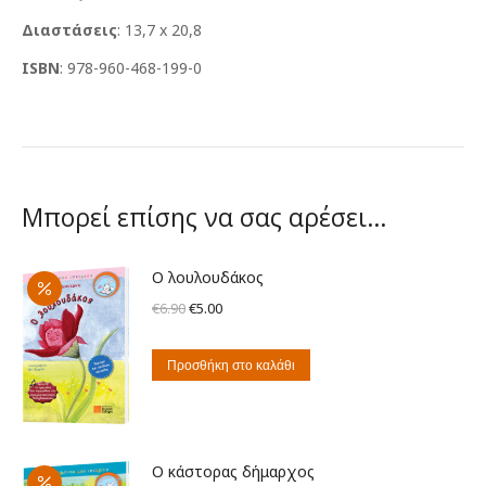
Διαστάσεις
: 13,7 x 20,8
ISBN
: 978-960-468-199-0
Μπορεί επίσης να σας αρέσει…
Ο λουλουδάκος
Original
Η
€
6.90
€
5.00
price
τρέχουσα
was:
τιμή
Προσθήκη στο καλάθι
€6.90.
είναι:
€5.00.
Ο κάστορας δήμαρχος