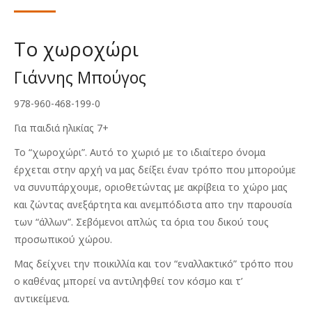
price
τρέχουσα
was:
τιμή
€5.50.
είναι:
Το χωροχώρι
€4.00.
Γιάννης Μπούγος
978-960-468-199-0
Για παιδιά ηλικίας 7+
Το “χωροχώρι”. Αυτό το χωριό με το ιδιαίτερο όνομα
έρχεται στην αρχή να μας δείξει έναν τρόπο που μπορούμε
να συνυπάρχουμε, οριοθετώντας με ακρίβεια το χώρο μας
και ζώντας ανεξάρτητα και ανεμπόδιστα απο την παρουσία
των “άλλων”. Σεβόμενοι απλώς τα όρια του δικού τους
προσωπικού χώρου.
Μας δείχνει την ποικιλλία και τον “εναλλακτικό” τρόπο που
ο καθένας μπορεί να αντιληφθεί τον κόσμο και τ’
αντικείμενα.