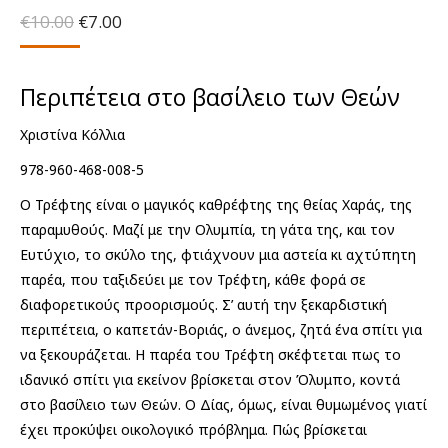
Original
Η
€
10.00
€
7.00
price
τρέχουσα
was:
τιμή
€10.00.
είναι:
Περιπέτεια στο βασίλειο των Θεών
€7.00.
Χριστίνα Κόλλια
978-960-468-008-5
Ο Τρέφτης είναι ο μαγικός καθρέφτης της θείας Χαράς, της
παραμυθούς. Μαζί με την Ολυμπία, τη γάτα της, και τον
Ευτύχιο, το σκύλο της, φτιάχνουν μια αστεία κι αχτύπητη
παρέα, που ταξιδεύει με τον Τρέφτη, κάθε φορά σε
διαφορετικούς προορισμούς. Σ’ αυτή την ξεκαρδιστική
περιπέτεια, ο καπετάν-Βοριάς, ο άνεμος, ζητά ένα σπίτι για
να ξεκουράζεται. Η παρέα του Τρέφτη σκέφτεται πως το
ιδανικό σπίτι για εκείνον βρίσκεται στον Όλυμπο, κοντά
στο βασίλειο των Θεών. Ο Δίας, όμως, είναι θυμωμένος γιατί
έχει προκύψει οικολογικό πρόβλημα. Πώς βρίσκεται