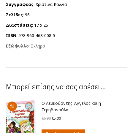
Συγγραφέας
: Χριστίνα Κόλλια
Σελίδες
: 96
Διαστάσεις
: 17 x 25
ISBN
: 978-960-468-008-5
Εξώφυλλο
: Σκληρό
Μπορεί επίσης να σας αρέσει…
Ο Λευκοδόντης Άγγελος και η
Τερηδονούλα
Original
Η
€
6.90
€
5.00
price
τρέχουσα
was:
τιμή