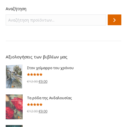
Αναζήτηση
Αξιολογήσεις των βιβλίων μας
Στον χείμαρρο του χρόνου
Βαθμολογήθηκε
Original
Η
€
12.00
€
9.00
με
5.00
από 5
price
τρέχουσα
was:
τιμή
Τα ρόδα της Ανδαλουσίας
€12.00.
είναι:
€9.00.
Βαθμολογήθηκε
Original
Η
€
12.00
€
9.00
με
5.00
από 5
price
τρέχουσα
was:
τιμή