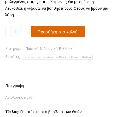
μπλεγμένος ο πρίγκηπας Χειμώνας; Θα μπορέσει η
Λευκοθέα, η νιφάδα, να βοηθήσει τους Θεούς να βρουν μια
λύση; …
Περιπέτεια
Προσθήκη στο καλάθι
στο
βασίλειο
των
Κατηγορία:
Παιδικό & Νεανικό Βιβλίο
Θεών
Ετικέτες:
Περιπέτεια στο βασίλειο των Θεών
Χριστίνα Κόλλια
ποσότητα
Περιγραφή
Αξιολογήσεις (0)
Τίτλος
: Περιπέτεια στο βασίλειο των Θεών