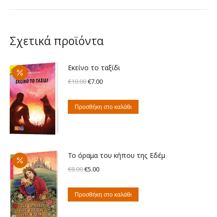
Σχετικά προϊόντα
Εκείνο το ταξίδι
Original
Η
€
10.00
€
7.00
price
τρέχουσα
was:
τιμή
Προσθήκη στο καλάθι
€10.00.
είναι:
€7.00.
Το όραμα του κήπου της Εδέμ
Original
Η
€
8.00
€
5.00
price
τρέχουσα
was:
τιμή
Προσθήκη στο καλάθι
€8.00.
είναι: