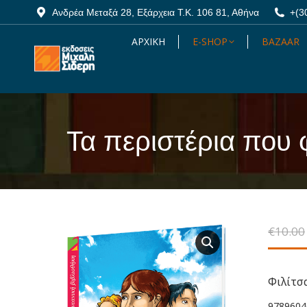
Ανδρέα Μεταξά 28, Εξάρχεια Τ.Κ. 106 81, Αθήνα
Ανδρέα Μεταξά 28, Εξάρχεια Τ.Κ. 106 81, Αθήνα
+(3
+(3
ΑΡΧΙΚΗ
ΑΡΧΙΚΗ
E-SHOP
E-SHOP
BAZAAR
BAZAAR
Τα περιστέρια που
You are here:
€
10.00
Φιλίτσ
9789604