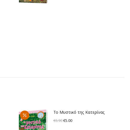
Το Μυστικό της Κατερίνας
Original
Η
€
6.90
€
5.00
price
τρέχουσα