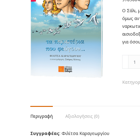
Ο Σάλι,
όμως αν
ναρκωτι
αισιοδοξ
για όσο
Τα
περιστέ
που
φεύγου
Κατηγορ
ποσότη
Περιγραφή
Αξιολογήσεις (0)
Συγγραφέας
:
Φιλίτσα Καραγεωργίου