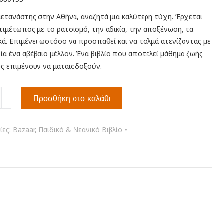
 μετανάστης στην Αθήνα, αναζητά μια καλύτερη τύχη. Έρχεται
τιμέτωπος με το ρατσισμό, την αδικία, την αποξένωση, τα
κά. Επιμένει ωστόσο να προσπαθεί και να τολμά ατενίζοντας με
ία ένα αβέβαιο μέλλον. Ένα βιβλίο που αποτελεί μάθημα ζωής
υς επιμένουν να ματαιοδοξούν.
Προσθήκη στο καλάθι
ρια
ν
ίες:
Bazaar
,
Παιδικό & Νεανικό Βιβλίο
τα