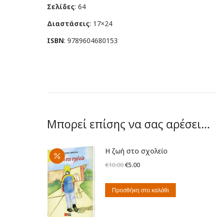
Σελίδες
: 64
Διαστάσεις
: 17×24
ISBN
:
9789604680153
Μπορεί επίσης να σας αρέσει…
Η ζωή στο σχολείο
Original
Η
€
10.00
€
5.00
price
τρέχουσα
was:
τιμή
Προσθήκη στο καλάθι
€10.00.
είναι:
€5.00.